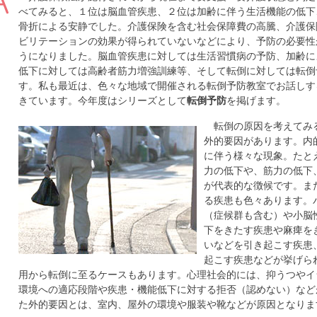
べてみると、１位は脳血管疾患、２位は加齢に伴う生活機能の低下
骨折による安静でした。介護保険を含む社会保障費の高騰、介護保
ビリテーションの効果が得られていないなどにより、予防の必要性
うになりました。脳血管疾患に対しては生活習慣病の予防、加齢に
低下に対しては高齢者筋力増強訓練等、そして転倒に対しては転倒
す。私も最近は、色々な地域で開催される転倒予防教室でお話しす
きています。今年度はシリーズとして
転倒予防
を掲げます。
転倒の原因を考えてみ
外的要因があります。内
に伴う様々な現象。たと
力の低下や、筋力の低下
が代表的な徴候です。ま
る疾患も色々あります。
（症候群も含む）や小脳
下をきたす疾患や麻痺を
いなどを引き起こす疾患
起こす疾患などが挙げら
用から転倒に至るケースもあります。心理社会的には、抑うつやイ
環境への適応段階や疾患・機能低下に対する拒否（認めない）など
た外的要因とは、室内、屋外の環境や服装や靴などが原因となりま