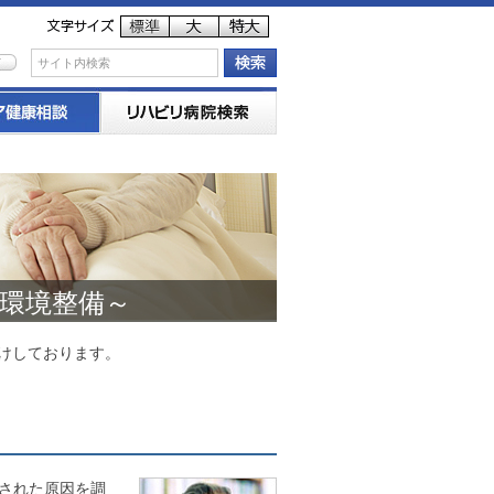
環境整備～
けしております。
された原因を調