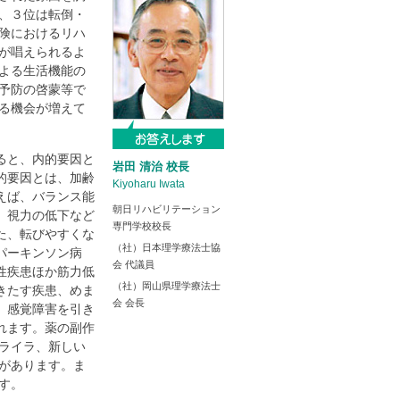
、３位は転倒・
険におけるリハ
が唱えられるよ
よる生活機能の
予防の啓蒙等で
る機会が増えて
ると、内的要因と
岩田 清治 校長
的要因とは、加齢
Kiyoharu Iwata
えば、バランス能
朝日リハビリテーション
、視力の低下など
専門学校校長
た、転びやすくな
（社）日本理学療法士協
パーキンソン病
会 代議員
性疾患ほか筋力低
（社）岡山県理学療法士
きたす疾患、めま
会 会長
、感覚障害を引き
れます。薬の副作
ライラ、新しい
があります。ま
す。