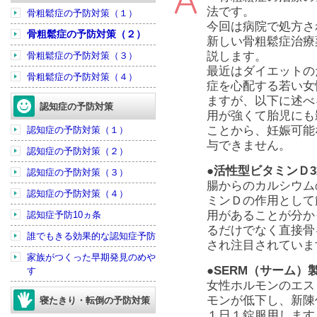
法です。
骨粗鬆症の予防対策（１）
今回は病院で処方さ
骨粗鬆症の予防対策（２）
新しい骨粗鬆症治療
説します。
骨粗鬆症の予防対策（３）
最近は
ダイエット
の
骨粗鬆症の予防対策（４）
症を心配する若い女
ますが、以下に述べ
認知症の予防対策
用が強くて胎児にも
ことから、妊娠可能
認知症の予防対策（１）
与できません。
認知症の予防対策（２）
●活性型ビタミンＤ
認知症の予防対策（３）
腸からの
カルシウム
認知症の予防対策（４）
ミンＤの作用として
用があることが分か
認知症予防10ヵ条
るだけでなく直接骨
誰でもきる効果的な認知症予防
され注目されていま
家族がつくった早期発見のめや
●SERM（サーム）
す
女性ホルモンのエス
モンが低下し、新陳
寝たきり・転倒の予防対策
１日１錠服用します