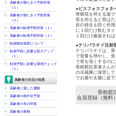
高齢者の寝たきり予防対策
（１）
●ビスフォスフォネ
骨吸収を抑える薬で
高齢者の寝たきり予防対策
収を抑えると骨はだ
（２）
折の発生を防ぐ作用
高齢者の転倒予防対策（１）
に１回だけ飲むタイ
１回だけ服薬すれば
高齢者の転倒予防対策（２）
転倒後症候群について
●テリパラチド注射
テリパラチドは、骨
転倒予防に必要な筋力アップ
で骨量を増やし、骨
（１）
で骨を強くするのに
転倒予防に必要な環境チェック
骨粗鬆症患者さんが
（１）
の冷蔵庫に保管して
でお腹や太腿に皮下
高齢者の生活の知恵
高齢者に適した運動
骨粗鬆
高齢者の熱中症予防
会員登録（無料
高齢者の冬の対策
高齢者の発熱