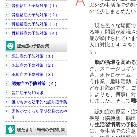
以外の生活面での対
骨粗鬆症の予防対策（１）
ので少しまとめたい
骨粗鬆症の予防対策（２）
骨粗鬆症の予防対策（３）
現在色々な場面で
る年）問題が論議さ
骨粗鬆症の予防対策（４）
症が挙げられていま
人口対比１４.４％
認知症の予防対策
す。
認知症の予防対策（１）
脳の循環を高める
認知症の予防対策（２）
グ、スロージョギン
認知症の予防対策（３）
碁、オセロゲーム、
う作業、趣味活動、
認知症の予防対策（４）
どがお薦めです。
ご
認知症予防10ヵ条
によりも、何事に対
しました。そして
噛
誰でもきる効果的な認知症予防
家族がつくった早期発見のめや
認知症の原因・症
す
疾患（脳梗塞、脳出
り
生活習慣病の予防
寝たきり・転倒の予防対策
に、食生活での注意