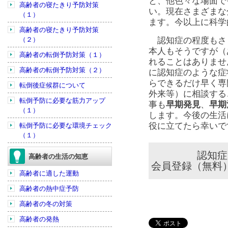
と、他色々な場面で
高齢者の寝たきり予防対策
い。現在さまざまな
（１）
ます。今以上に科学
高齢者の寝たきり予防対策
（２）
認知症の程度もさ
本人もそうですが（
高齢者の転倒予防対策（１）
れることはありませ
高齢者の転倒予防対策（２）
に認知症のような症
らできるだけ早く専
転倒後症候群について
外来等）に相談する
転倒予防に必要な筋力アップ
事も
早期発見
、
早期
（１）
します。今後の生活
役に立てたら幸いで
転倒予防に必要な環境チェック
（１）
認知症
高齢者の生活の知恵
会員登録（無料
高齢者に適した運動
高齢者の熱中症予防
高齢者の冬の対策
高齢者の発熱