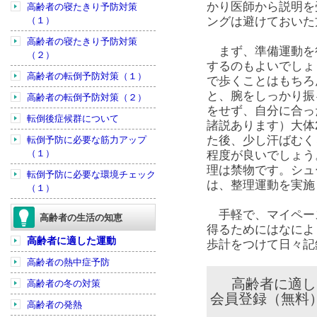
かり医師から説明を
高齢者の寝たきり予防対策
（１）
ングは避けておいた
高齢者の寝たきり予防対策
まず、準備運動を
（２）
するのもよいでしょ
高齢者の転倒予防対策（１）
で歩くことはもちろ
と、腕をしっかり振
高齢者の転倒予防対策（２）
をせず、自分に合っ
転倒後症候群について
諸説あります）大体
た後、少し汗ばむく
転倒予防に必要な筋力アップ
（１）
程度が良いでしょう
理は禁物です。シュ
転倒予防に必要な環境チェック
は、整理運動を実施
（１）
手軽で、マイペー
高齢者の生活の知恵
得るためにはなによ
高齢者に適した運動
歩計をつけて日々記
高齢者の熱中症予防
高齢者に適し
高齢者の冬の対策
会員登録（無料
高齢者の発熱