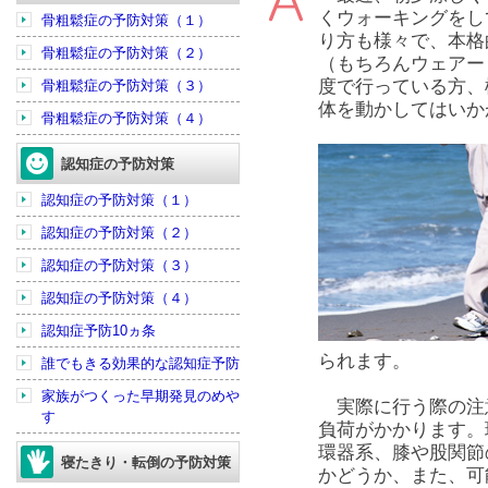
くウォーキングをし
骨粗鬆症の予防対策（１）
り方も様々で、本格
骨粗鬆症の予防対策（２）
（もちろんウェアー
度で行っている方、
骨粗鬆症の予防対策（３）
体を動かしてはいか
骨粗鬆症の予防対策（４）
認知症の予防対策
認知症の予防対策（１）
認知症の予防対策（２）
認知症の予防対策（３）
認知症の予防対策（４）
認知症予防10ヵ条
られます。
誰でもきる効果的な認知症予防
家族がつくった早期発見のめや
実際に行う際の注
す
負荷がかかります。
環器系、膝や股関節
寝たきり・転倒の予防対策
かどうか、また、可