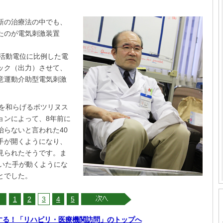
新の治療法の中でも、
たのが電気刺激装置
筋活動電位に比例した電
ック（出力）させて、
意運動介助型電気刺激
張を和らげるボツリヌス
ョンによって、8年前に
治らないと言われた40
手が開くようになり、
見られたそうです。ま
ていた手が動くようにな
とでした。
1
2
3
4
5
する！「リハビリ・医療機関訪問」のトップへ