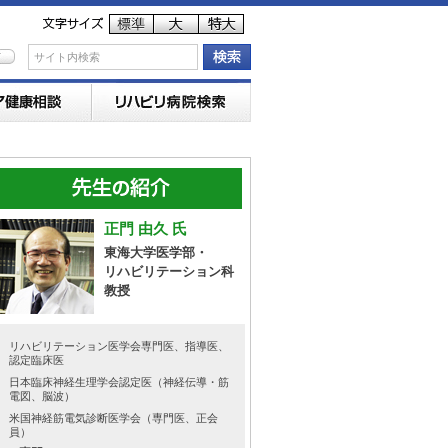
正門 由久 氏
東海大学医学部・
リハビリテーション科
教授
リハビリテーション医学会専門医、指導医、
認定臨床医
日本臨床神経生理学会認定医（神経伝導・筋
電図、脳波）
米国神経筋電気診断医学会（専門医、正会
員）