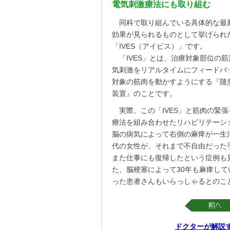
電気刺激療法にも取り組む
同科で取り組んでいる具体的な最
効果が見られるものとして挙げられ
「IVES（アイビス）」です。
「IVES」とは、治療対象部位の
気刺激をリアルタイムにフィードバ
対象の筋肉を動かすようにする『随
装置』のことです。
実際、この「IVES」と筋肉の緊
療法を組み合わせたリハビリテーシ
脳の病気によって右側の麻痺が一生
代の女性が、それまで不自由だった
また仕事にも復帰したという症例も
た、脳梗塞によって30年も麻痺し
った患者さんもいらっしゃるとのこ
ドクターが解説