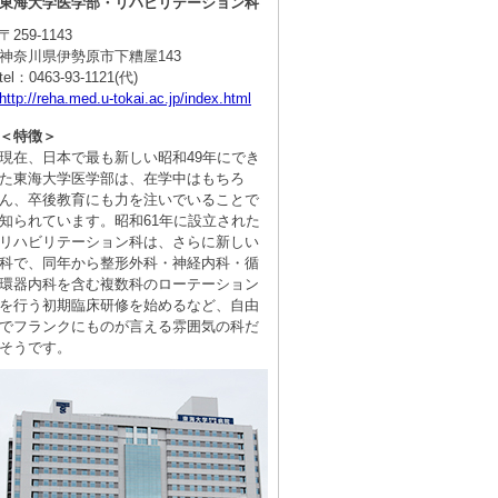
東海大学医学部・リハビリテーション科
〒259-1143
神奈川県伊勢原市下糟屋143
tel：0463-93-1121(代)
http://reha.med.u-tokai.ac.jp/index.html
＜特徴＞
現在、日本で最も新しい昭和49年にでき
た東海大学医学部は、在学中はもちろ
ん、卒後教育にも力を注いでいることで
知られています。昭和61年に設立された
リハビリテーション科は、さらに新しい
科で、同年から整形外科・神経内科・循
環器内科を含む複数科のローテーション
を行う初期臨床研修を始めるなど、自由
でフランクにものが言える雰囲気の科だ
そうです。