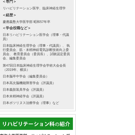
＜専門＞
リハビリテーション医学、臨床神経生理学
＜経歴＞
慶應義塾大学医学部 昭和57年卒
＜学会役職など＞
日本リハビリテーション医学会（理事・代議
員）
日本臨床神経生理学会（理事・代議員）、 執
行委員会、筋・末梢神経電気診断技術向上委
員会、 教育委員会（委員長）、試験認定委員
会、編集委員会
第47回日本臨床神経生理学会学術大会会長
（2019年、横浜）
日本脳卒中学会（編集委員会）
日本高次脳機能障害学会（評議員）
日本義肢装具学会（評議員）
日本末梢神経学会（評議員）
日本ボツリヌス治療学会（理事）など