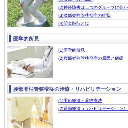
(2)神経障害は二つのグループに分
(3)腰部脊柱管狭窄症の症状
(4)間欠跛行とは
医学的所見
(1)医学的所見
(2)腰部脊柱管狭窄症の原因と病態
腰部脊柱管狭窄症の治療・リハビリテーション
(1)手術療法・薬物療法
(2)運動療法（リハビリテーション）